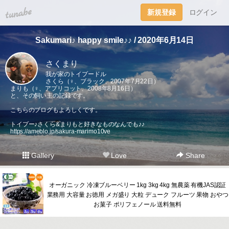
tuna.be
新規登録
ログイン
Sakumari♪ happy smile♪♪ / 2020年6月14日
さくまり
我が家のトイプードル
さくら（♀、ブラック、2007年7月22日）
まりも（♀、アプリコット、2008年8月16日）
と、その飼い主の記録です。
こちらのブログもよろしくです。
トイプー♪さくら&まりもと好きなものなんでも♪♪
https://ameblo.jp/sakura-marimo10ve
Gallery
Love
Share
オーガニック 冷凍ブルーベリー 1kg 3kg 4kg 無農薬 有機JAS認証
業務用 大容量 お徳用 メガ盛り 大粒 デューク フルーツ 果物 おやつ
お菓子 ポリフェノール 送料無料