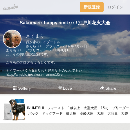
tuna.be
新規登録
ログイン
Sakumari♪ happy smile♪♪ / 江戸川花火大会
さくまり
我が家のトイプードル
さくら（♀、ブラック、2007年7月22日）
まりも（♀、アプリコット、2008年8月16日）
と、その飼い主の記録です。
こちらのブログもよろしくです。
トイプー♪さくら&まりもと好きなものなんでも♪♪
https://ameblo.jp/sakura-marimo10ve
Gallery
Love
Share
INUMESHI フィースト 1歳以上 大型犬用 15kg ブリーダー
パック ドッグフード 成犬用 高齢犬用 大粒 大容量 大袋