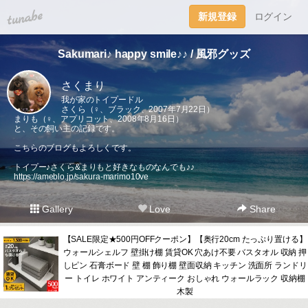
tuna.be
新規登録
ログイン
Sakumari♪ happy smile♪♪ / 風邪グッズ
さくまり
我が家のトイプードル
さくら（♀、ブラック、2007年7月22日）
まりも（♀、アプリコット、2008年8月16日）
と、その飼い主の記録です。
こちらのブログもよろしくです。
トイプー♪さくら&まりもと好きなものなんでも♪♪
https://ameblo.jp/sakura-marimo10ve
Gallery
Love
Share
【SALE限定★500円OFFクーポン】【奥行20cm たっぷり置ける】
ウォールシェルフ 壁掛け棚 賃貸OK 穴あけ不要 バスタオル 収納 押
しピン 石膏ボード 壁 棚 飾り棚 壁面収納 キッチン 洗面所 ランドリ
ー トイレ ホワイト アンティーク おしゃれ ウォールラック 収納棚
木製