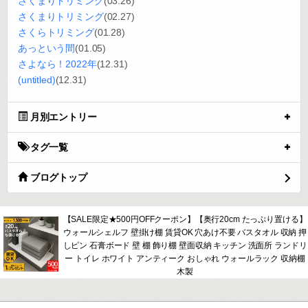
さくまりトリミング
(03.26)
さくまりトリミング
(02.27)
さくらトリミング
(01.28)
あっという間
(01.05)
さよなら！2022年
(12.31)
(untitled)
(12.31)
月別エントリー
タグ一覧
ブログトップ
【SALE限定★500円OFFクーポン】【奥行20cm たっぷり置ける】
ウォールシェルフ 壁掛け棚 賃貸OK 穴あけ不要 バスタオル 収納 押
しピン 石膏ボード 壁 棚 飾り棚 壁面収納 キッチン 洗面所 ランドリ
ー トイレ ホワイト アンティーク おしゃれ ウォールラック 収納棚
木製