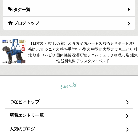
タグ一覧
ブログトップ
【日本製・累計5万着】犬 介護 介護ハーネス 後ろ足サポート 歩行
補助 老犬 シニア犬 持ち手付き 小型犬 中型犬 大型犬 立ち上がり 排
泄 散歩 リハビリ 国内縫製 洗濯可能 デニム チェック柄 後ろ足 通気
性 送料無料 アシスタントバンド
tuna.be
つなビィトップ
新着エントリ一覧
人気のブログ