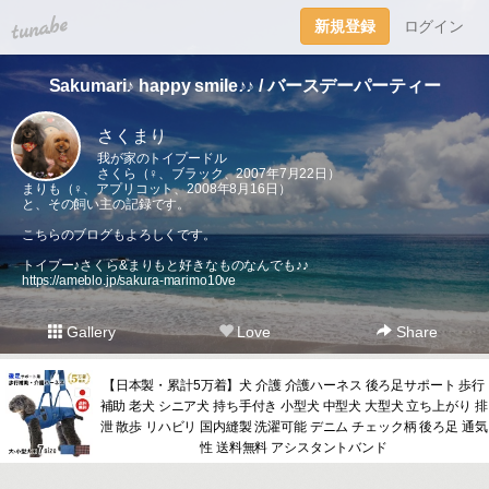
tuna.be
新規登録
ログイン
Sakumari♪ happy smile♪♪ / バースデーパーティー
さくまり
我が家のトイプードル
さくら（♀、ブラック、2007年7月22日）
まりも（♀、アプリコット、2008年8月16日）
と、その飼い主の記録です。
こちらのブログもよろしくです。
トイプー♪さくら&まりもと好きなものなんでも♪♪
https://ameblo.jp/sakura-marimo10ve
Gallery
Love
Share
【日本製・累計5万着】犬 介護 介護ハーネス 後ろ足サポート 歩行
補助 老犬 シニア犬 持ち手付き 小型犬 中型犬 大型犬 立ち上がり 排
泄 散歩 リハビリ 国内縫製 洗濯可能 デニム チェック柄 後ろ足 通気
性 送料無料 アシスタントバンド