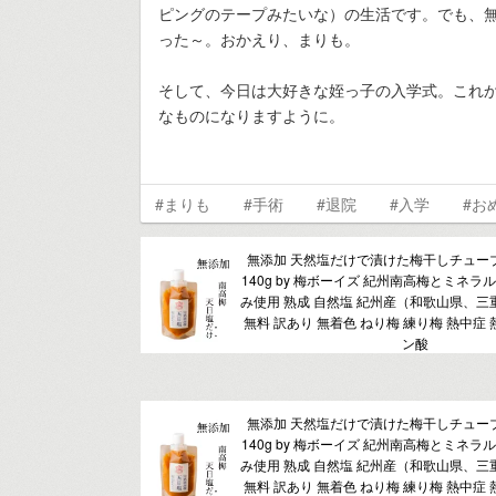
ピングのテープみたいな）の生活です。でも、
った～。おかえり、まりも。
そして、今日は大好きな姪っ子の入学式。これ
なものになりますように。
#まりも
#手術
#退院
#入学
#お
無添加 天然塩だけで漬けた梅干しチューブ
140g by 梅ボーイズ 紀州南高梅とミネ
み使用 熟成 自然塩 紀州産（和歌山県、三重
無料 訳あり 無着色 ねり梅 練り梅 熱中症
ン酸
無添加 天然塩だけで漬けた梅干しチューブ
140g by 梅ボーイズ 紀州南高梅とミネ
み使用 熟成 自然塩 紀州産（和歌山県、三重
無料 訳あり 無着色 ねり梅 練り梅 熱中症