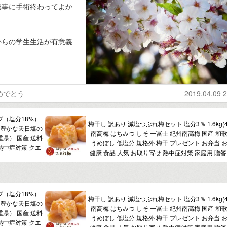
無事に手術終わってよか
からの学生生活が有意義
めでとう
2019.04.09 2
（塩分18%）
梅干し 訳あり 減塩つぶれ梅セット 塩分3％ 1.6kg(40
ラル豊かな天日塩の
南高梅 はちみつ しそ 一冨士 紀州南高梅 国産 和
県） 国産 送料
うめぼし 低塩分 規格外 梅干 プレゼント お弁当 
 熱中症対策 クエ
健康 食品 人気 お取り寄せ 熱中症対策 家庭用 贈答
（塩分18%）
梅干し 訳あり 減塩つぶれ梅セット 塩分3％ 1.6kg(40
ラル豊かな天日塩の
南高梅 はちみつ しそ 一冨士 紀州南高梅 国産 和
県） 国産 送料
うめぼし 低塩分 規格外 梅干 プレゼント お弁当 
 熱中症対策 クエ