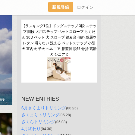
新規登録
ログイン
【ランキング1位】ドッグステップ 3段 ステッ
プ 階段 犬用ステップ ペットスロープ らくだ
ん 30D ペット 犬 スロープ 踏み台 傾斜 単層ウ
レタン 滑らない 洗える ペットステップ 小型
犬 室内犬 子犬 ヘルニア 膝蓋骨 脱臼 骨折 高齢
犬 シニア犬
NEW ENTRIES
re
6月さくまりトリミング
(06.25)
さくまりトリミング
(05.28)
さくらトリミング
(05.03)
4月終わり
(04.30)