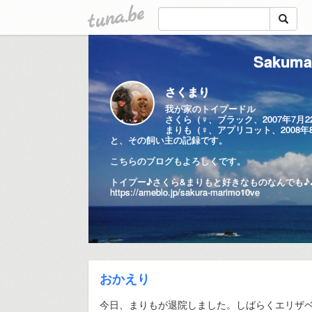
tuna.be
Sakumar
さくまり
我が家のトイプードル
さくら（♀、ブラック、2007年7月2
まりも（♀、アプリコット、2008年
と、その飼い主の記録です。
こちらのブログもよろしくです。
トイプー♪さくら&まりもと好きなものなんでも♪
https://ameblo.jp/sakura-marimo10ve
おかえり
今日、まりもが退院しました。しばらくエリザ