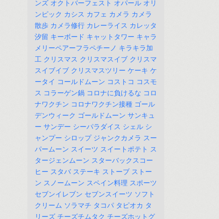
ンズ
オクトバーフェスト
オパール
オリ
ンピック
カシス
カフェ
カメラ
カメラ
散歩
カメラ修行
カレーライス
カレッタ
汐留
キーボード
キャットタワー
キャラ
メリーペアーフラペチーノ
キラキラ加
工
クリスマス
クリスマスイブ
クリスマ
スイブイブ
クリスマスツリー
ケーキ
ケ
ータイ
コールドムーン
コストコ
コスモ
ス
コラーゲン鍋
コロナに負けるな
コロ
ナワクチン
コロナワクチン接種
ゴール
デンウィーク
ゴールドムーン
サンキュ
ー
サンデー
シーパラダイス
シェル
シ
ャンプー
シロップ
ジャンクカメラ
スー
パームーン
スイーツ
スイートポテト
ス
タージェンムーン
スターバックスコー
ヒー
スタバ
ステーキ
ストーブ
ストー
ン
スノームーン
スペイン料理
スポーツ
セブンイレブン
セブンスイーツ
ソフト
クリーム
ソラマチ
タコパ
タピオカ
タ
リーズ
チーズチムタク
チーズホットグ