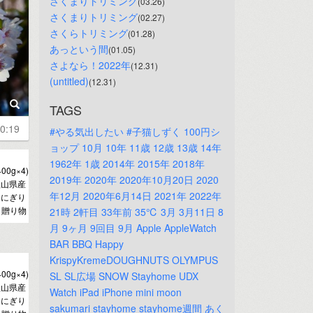
さくまりトリミング
(03.26)
さくまりトリミング
(02.27)
さくらトリミング
(01.28)
あっという間
(01.05)
さよなら！2022年
(12.31)
(untitled)
(12.31)
TAGS
0:19
#やる気出したい
#子猫しずく
100円シ
ョップ
10月
10年
11歳
12歳
13歳
14年
1962年
1歳
2014年
2015年
2018年
0g×4)
2019年
2020年
2020年10月20日
2020
歌山県産
年12月
2020年6月14日
2021年
2022年
おにぎり
 贈り物
21時
2軒目
33年前
35℃
3月
3月11日
8
月
9ヶ月
9回目
9月
Apple
AppleWatch
BAR
BBQ
Happy
KrispyKremeDOUGHNUTS
OLYMPUS
0g×4)
SL
SL広場
SNOW
Stayhome
UDX
歌山県産
Watch
iPad
iPhone
mini
moon
おにぎり
sakumari
stayhome
stayhome週間
あく