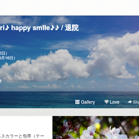
i♪ happy smile♪♪ / 退院
2日）
8月16日）
♪
Gallery
Love
Sha
ベスカラーと包帯（テー