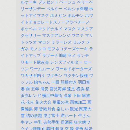
ルケーキ
プレゼント
ベージュ
ベリーベ
リーサンデー
ベルミー
ペルシャ料理
ホ
ットアイマスク
ホミビン
ホルモン
ホワ
イトチョコレートスノーフラペチーノ
ポケベル
マクドナルド
マスク
マスクア
クセサリー
マスクアレンジ
マステ
マリ
トッツオ
マロン
ミラーレス
ミルク
メ
ガネ
モノクロ
モフネコチーズケーキ
ラ
イトアップ
ラゾーナ川崎
ラメ
ランチ
リモート飲み会
レンズフィルター
ロー
ソン
ワームムーン
ワールドポーターズ
ワカサギ釣り
ワクチン
ワクチン接種
ワ
ッフル
飴ちゃん
一眼
羽根付き
羽田空
港
雨
丑年
浦安
雲見海岸
遠足
横浜
横
浜赤レンガ
横浜中華街
温泉
下田
家族
花
花火
花火大会
華厳の滝
画像加工
画
像編集
海
皆既月食
楽しい
観光
関東大
雪
詰め放題
逆さ富士
逆ハート
牛さん
牛ヤン
牛乳
去勢手術
居酒屋
狂犬病ワ
クチン接種
巾着田
銀座
空
靴
景色
結婚