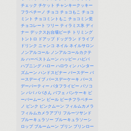
チェック
チケット
チャンキークッキー
フラペチーノ
チョコ
チョコもこ
チョコ
ミント
チョコミントもこ
チョコミン党
チョコレート
ツリー
ティラミス氷
ディ
ナー
デックスお台場ビーチ
トリミング
トントロ
ドアップ
ドッグラン
ドライブ
ドリンク
ニャンコ
ネイル
ネイルサロン
ノンアルコール
ノンアルコールカクテ
ル
ハーベストムーン
ハッピー
ハピバ
ハプニング
ハロー
ハロウィン
ハンター
ズムーン
ハンドスピナー
バースデー
バ
ースデーイブ
バースデーケーキ
バース
デーパーティー
バタフライピー
パソコ
ン
パパ
パパさん
パフェ
パンケーキ
ビ
ーバームーン
ビール
ピーチフラペチー
ノ
ピンク
ピンクムーン
フィルムカメラ
フィルムカメラアプリ
フルーツサンド
ブルーキュラソー
ブルーキュラソーシ
ロップ
ブルームーン
プリン
プリンロー