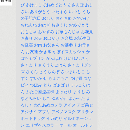
 贈り物
び
あけましておめでとう
あさんぽ
あじ
さい
ありがとう
いたずら
いつも
うち
の子記念日
おしり
おたおめ
おでかけ
おねんね
おはぎ
おみくじ
おめでとう
おもちゃ
おやすみ
お家もんじゃ
お花見
お参り
お寺
お出かけ
お台場
お誕生日
お昼寝
お肉
お父さん
お墓参り
お母さ
ん
お友達
かき氷
かぼすスカッシュ
か
ぼちゃプリン
がんばれ
けいれん
さく
さくまり
さくまりごはん
さくまりグッ
ズ
さくら
さくらんぼ
さつまいもこ
し
ずく
すいか
せ
ちょこもこ
つけ麺
つな
ビィ
つぼみ
どら
ばぁば
ひょっこりは
ん
ふたご座流星群
まったり
まりも
み
なとみらい
もこ
ゆめかわ
よかった
よ
ろしく
わたあめカメラ
アイス
アゴ乗せ
アジサイ
アプリ
アベノマスク
アリラン
ホットドッグ
イカ釣り
イルミネーショ
ン
エリザベスカラー
オール
オールドレ