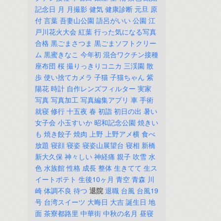
記念日
月
月撮影
健気
健康診断
元旦
原
付
言葉
吾妻山公園
語呂がいい
公園
江
戸川花火大会
紅葉
行った気になる写真
合格
黒ごまさつま
黒ごまソフトクリー
ム
黒蜜きなこ
今年初
混合ワクチン接種
座布団
桜
撮りっきりコニカ
三渓園
散
歩
使い捨てカメラ
子猫
子猫ちゃん
紫
陽花
時計
自作レンズフィルター
実家
写真
写真加工
写真編集アプリ
車
手術
就寝
修行
十五夜
春
初詣
初日の出
暑い
女子会
小玉すいか
昭和記念公園
焼きい
も
焼き餃子
焼肉
上野
上野アメ横
食べ
放題
寝顔
寝姿
寝姿山展望台
寝相
新橋
新大久保
神々しい
神経痛
親子
吹雪
水
色
水族館
性格
成長
整体
生きてて
生ス
イートポテト
生後10ヶ月
青空
青森
川
崎
体調不良
待つ
退院
退職
台風
台風19
号
台湾スイーツ
大晦日
大吉
誕生日
地
面
茶寮都路里
中華街
中秋の名月
昼寝