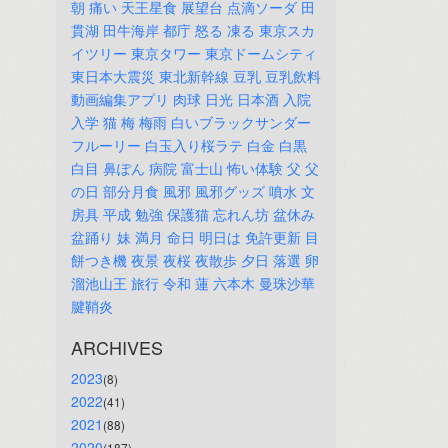
朝
痛い
天王星食
展望台
点滴ソーダ
田
貫湖
田牛海岸
都庁
怒る
凍る
東京スカ
イツリー
東京タワー
東京ドームシティ
東日本大震災
東北新幹線
豆乳
豆乳飲料
動画編集アプリ
肉球
日光
日本酒
入院
入学
猫
梅
梅雨
白いブラックサンダー
フルーリー
白玉入り桜ラテ
白金
白黒
白目
鼻ぽん
病院
富士山
怖い体験
父
父
の日
部分月食
風邪
風邪グッズ
噴水
文
房具
平成
勉強
保護猫
忘れん坊
盆休み
盆踊り
妹
満月
命日
明日は
免許更新
目
餅つき機
夜景
夜桜
夜散歩
夕日
落選
卵
溜池山王
旅行
令和
蓮
六本木
曼珠沙華
腱鞘炎
ARCHIVES
2023
(8)
2022
(41)
2021
(88)
2020
(187)