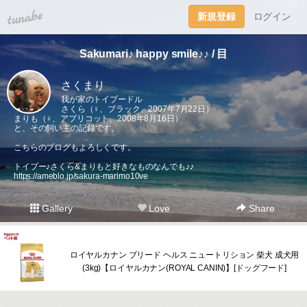
tuna.be
新規登録
ログイン
Sakumari♪ happy smile♪♪ / 目
さくまり
我が家のトイプードル
さくら（♀、ブラック、2007年7月22日）
まりも（♀、アプリコット、2008年8月16日）
と、その飼い主の記録です。
こちらのブログもよろしくです。
トイプー♪さくら&まりもと好きなものなんでも♪♪
https://ameblo.jp/sakura-marimo10ve
Gallery
Love
Share
ロイヤルカナン ブリード ヘルス ニュートリション 柴犬 成犬用
(3kg)【ロイヤルカナン(ROYAL CANIN)】[ドッグフード]